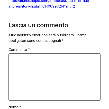
https://itunes.apple.com/it/podcast/diario-di-due-
imprenditori-digitali/id1400997214?mt=2
Lascia un commento
Il tuo indirizzo email non sarà pubblicato.
I campi
obbligatori sono contrassegnati
*
Commento
*
Nome
*