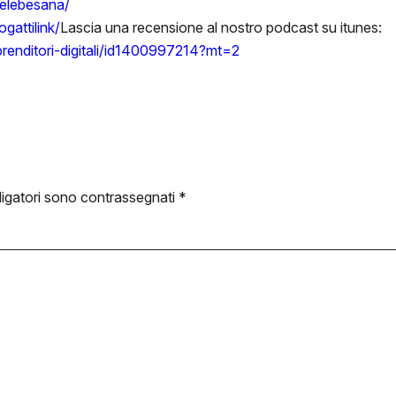
ielebesana/
gattilink/
Lascia una recensione al nostro podcast su itunes:
mprenditori-digitali/id1400997214?mt=2
ligatori sono contrassegnati
*