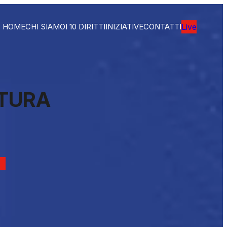
HOME
CHI SIAMO
I 10 DIRITTI
INIZIATIVE
CONTATTI
Live
TTURA