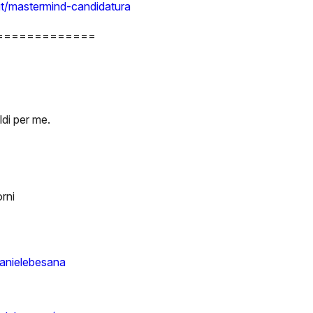
i.it/mastermind-candidatura
=============
oldi per me.
rni
danielebesana