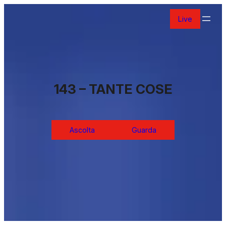
Vai
Live
al
contenuto
143 – TANTE COSE
Ascolta
Guarda