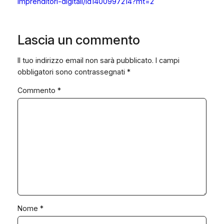
imprenditori-digitali/id1400997214?mt=2
Lascia un commento
Il tuo indirizzo email non sarà pubblicato.
I campi
obbligatori sono contrassegnati
*
Commento
*
Nome
*