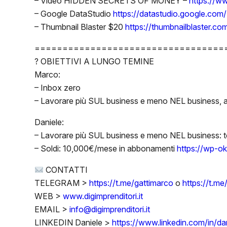
– Video HIDDEN SECRETS OF MONEY –
https://w
– Google DataStudio
https://datastudio.google.com/
– Thumbnail Blaster $20
https://thumbnailblaster.com
==================================
? OBIETTIVI A LUNGO TEMINE
Marco:
– Inbox zero
– Lavorare più SUL business e meno NEL business, a
Daniele:
– Lavorare più SUL business e meno NEL business: tog
– Soldi: 10,000€/mese in abbonamenti
https://wp-ok.
CONTATTI
TELEGRAM >
https://t.me/gattimarco
o
https://t.m
WEB >
www.digimprenditori.it
EMAIL >
info@digimprenditori.it
LINKEDIN Daniele >
https://www.linkedin.com/in/da