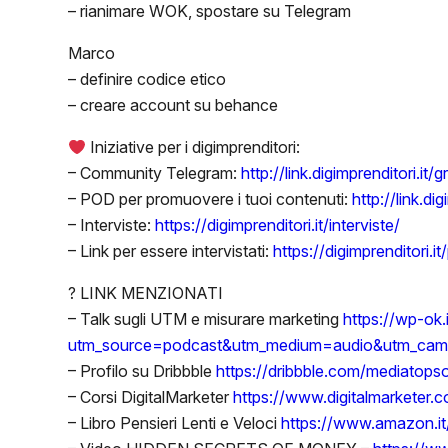
– rianimare WOK, spostare su Telegram
Marco
– definire codice etico
– creare account su behance
Iniziative per i digimprenditori:
– Community Telegram:
http://link.digimprenditori.it/
– POD per promuovere i tuoi contenuti:
http://link.di
– Interviste:
https://digimprenditori.it/interviste/
– Link per essere intervistati:
https://digimprenditori.it
? LINK MENZIONATI
– Talk sugli UTM e misurare marketing
https://wp-ok.
utm_source=podcast&utm_medium=audio&utm_cam
– Profilo su Dribbble
https://dribbble.com/mediatopso
– Corsi DigitalMarketer
https://www.digitalmarketer.
– Libro Pensieri Lenti e Veloci
https://www.amazon.it