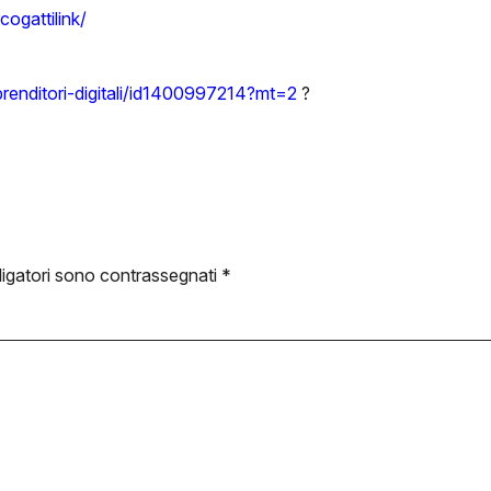
ogattilink/
mprenditori-digitali/id1400997214?mt=2
?️
ligatori sono contrassegnati
*