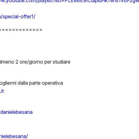
ww.youtube.com/playlist?list=PLE88E9ICdipidHkTehs1VbFzgw
/special-offer1/
=============
lmeno 2 ore/giorno per studiare
liermi dalla parte operativa
it
e/danielebesana
nielebesana/