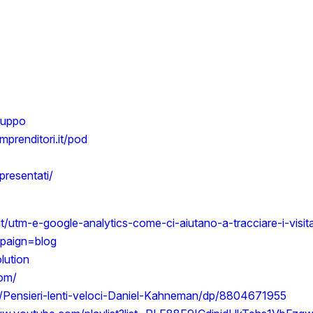
gruppo
gimprenditori.it/pod
/presentati/
it/utm-e-google-analytics-come-ci-aiutano-a-tracciare-i-visita
paign=blog
lution
com/
/Pensieri-lenti-veloci-Daniel-Kahneman/dp/8804671955