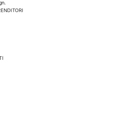
gn.
PRENDITORI
TI