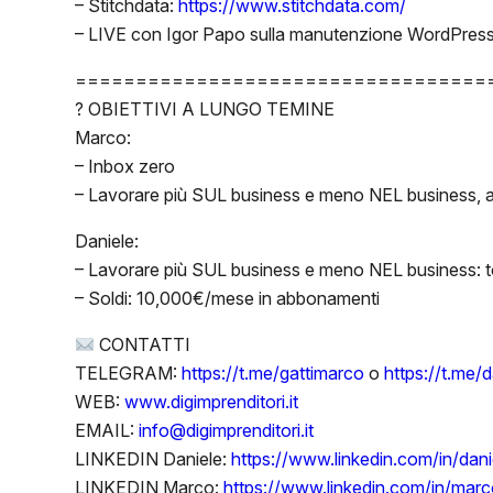
– Stitchdata:
https://www.stitchdata.com/
– LIVE con Igor Papo sulla manutenzione WordPres
==================================
? OBIETTIVI A LUNGO TEMINE
Marco:
– Inbox zero
– Lavorare più SUL business e meno NEL business, a
Daniele:
– Lavorare più SUL business e meno NEL business: tog
– Soldi: 10,000€/mese in abbonamenti
CONTATTI
TELEGRAM:
https://t.me/gattimarco
o
https://t.me/
WEB:
www.digimprenditori.it
EMAIL:
info@digimprenditori.it
LINKEDIN Daniele:
https://www.linkedin.com/in/dan
LINKEDIN Marco:
https://www.linkedin.com/in/marco