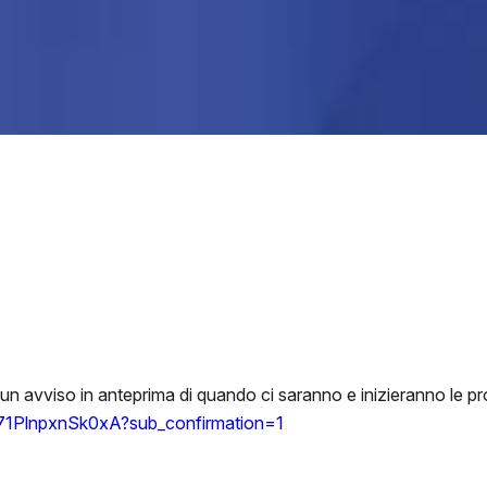
e un avviso in anteprima di quando ci saranno e inizieranno le pr
1PlnpxnSk0xA?sub_confirmation=1