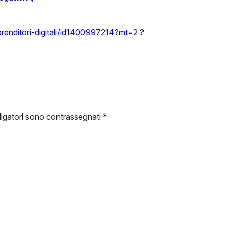
mprenditori-digitali/id1400997214?mt=2
?️
ligatori sono contrassegnati
*