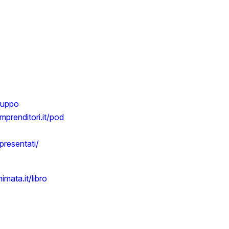
gruppo
gimprenditori.it/pod
/presentati/
imata.it/libro