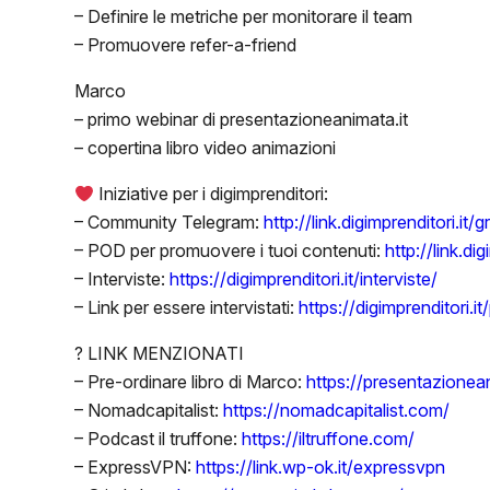
– Definire le metriche per monitorare il team
– Promuovere refer-a-friend
Marco
– primo webinar di presentazioneanimata.it
– copertina libro video animazioni
Iniziative per i digimprenditori:
– Community Telegram:
http://link.digimprenditori.it/
– POD per promuovere i tuoi contenuti:
http://link.di
– Interviste:
https://digimprenditori.it/interviste/
– Link per essere intervistati:
https://digimprenditori.it
? LINK MENZIONATI
– Pre-ordinare libro di Marco:
https://presentazionean
– Nomadcapitalist:
https://nomadcapitalist.com/
– Podcast il truffone:
https://iltruffone.com/
– ExpressVPN:
https://link.wp-ok.it/expressvpn