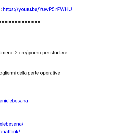
s:
https://youtu.be/YuwP5irFWHU
=============
lmeno 2 ore/giorno per studiare
liermi dalla parte operativa
danielebesana
ielebesana/
gattilink/