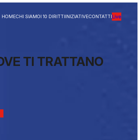
HOME
CHI SIAMO
I 10 DIRITTI
INIZIATIVE
CONTATTI
Live
DOVE TI TRATTANO